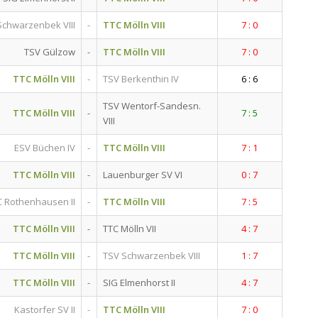
Schwarzenbek VIII
-
TTC Mölln VIII
7 : 0
TSV Gülzow
-
TTC Mölln VIII
7 : 0
TTC Mölln VIII
-
TSV Berkenthin IV
6 : 6
TSV Wentorf-Sandesn.
TTC Mölln VIII
-
7 : 5
VIII
ESV Büchen IV
-
TTC Mölln VIII
7 : 1
TTC Mölln VIII
-
Lauenburger SV VI
0 : 7
 Rothenhausen II
-
TTC Mölln VIII
7 : 5
TTC Mölln VIII
-
TTC Mölln VII
4 : 7
TTC Mölln VIII
-
TSV Schwarzenbek VIII
1 : 7
TTC Mölln VIII
-
SIG Elmenhorst II
4 : 7
Kastorfer SV II
-
TTC Mölln VIII
7 : 0