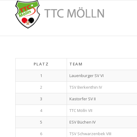
PLATZ
TEAM
1
Lauenburger SV VI
2
TSV Berkenthin IV
3
Kastorfer SV II
4
TTC Mölln VII
5
ESV Büchen IV
6
TSV Schwarzenbek VIII