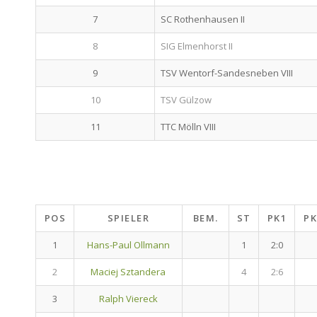
7
SC Rothenhausen II
8
SIG Elmenhorst II
9
TSV Wentorf-Sandesneben VIII
10
TSV Gülzow
11
TTC Mölln VIII
POS
SPIELER
BEM.
ST
PK1
PK
1
Hans-Paul Ollmann
1
2:0
2
Maciej Sztandera
4
2:6
3
Ralph Viereck