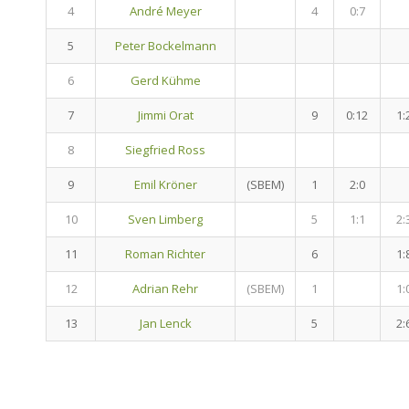
4
André Meyer
4
0:7
5
Peter Bockelmann
6
Gerd Kühme
7
Jimmi Orat
9
0:12
1:
8
Siegfried Ross
9
Emil Kröner
(SBEM)
1
2:0
10
Sven Limberg
5
1:1
2:
11
Roman Richter
6
1:
12
Adrian Rehr
(SBEM)
1
1:
13
Jan Lenck
5
2: