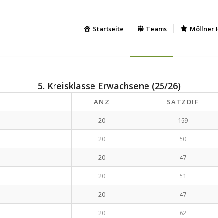
Startseite
Teams
Möllner 
5. Kreisklasse Erwachsene (25/26)
ANZ
SATZDIF
20
169
20
50
20
47
20
51
20
47
20
62