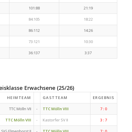
101:88
21:19
84:105
18:22
86:112
14:26
73:121
10:30
36:137
3:37
reisklasse Erwachsene (25/26)
HEIMTEAM
GASTTEAM
ERGEBNIS
TTC Mölln VII
-
TTC Mölln VIII
7 : 0
TTC Mölln VIII
-
Kastorfer SV II
3 : 7
SIG Elmenhorst II
-
TTC Mölln VIII
7 : 0