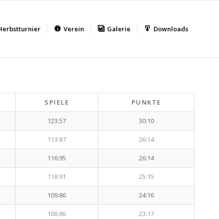
Herbstturnier
Verein
Galerie
Downloads
SPIELE
PUNKTE
123:57
30:10
113:87
26:14
116:95
26:14
118:91
25:15
109:86
24:16
106:86
23:17