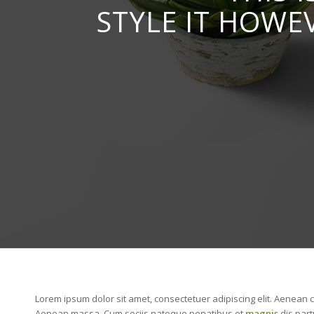
STYLE IT HOWE
Lorem ipsum dolor sit amet, consectetuer adipiscing elit. Aenean 
Aenean massa. Cum sociis natoque penatibus et
magnis
dis part