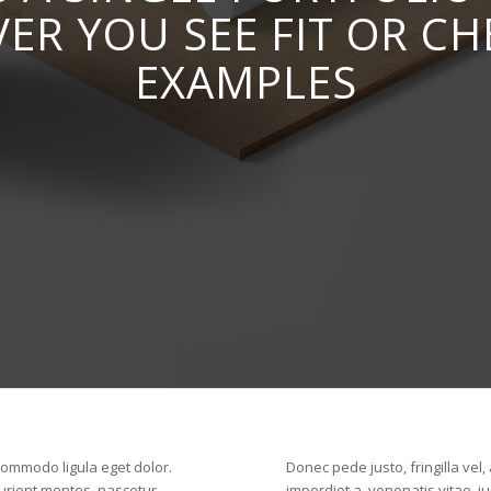
VER YOU SEE FIT OR C
EXAMPLES
commodo ligula eget dolor.
Donec pede justo, fringilla vel,
urient montes, nascetur
imperdiet a, venenatis vitae, j