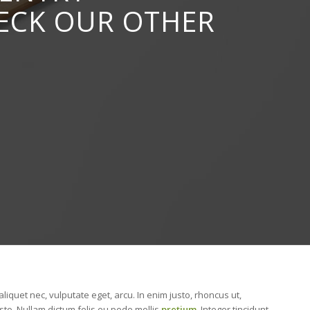
HECK OUR OTHER
 aliquet nec, vulputate eget, arcu. In enim justo, rhoncus ut,
usto. Nullam dictum felis eu pede mollis
pretium
. Integer tincidunt.